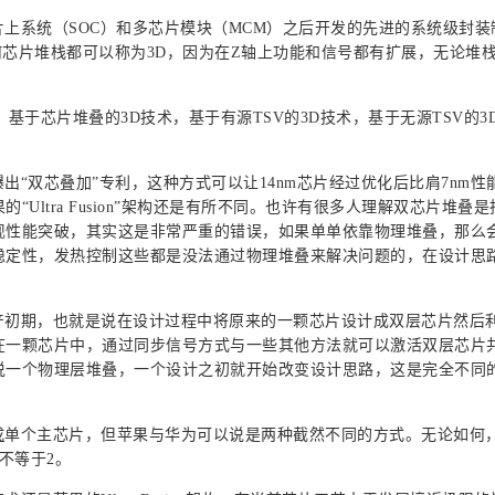
上系统（SOC）和多芯片模块（MCM）之后开发的先进的系统级封装
何芯片堆栈都可以称为3D，因为在Z轴上功能和信号都有扩展，无论堆栈
基于芯片堆叠的3D技术，基于有源TSV的3D技术，基于无源TSV的3
出“双芯叠加”专利，这种方式可以让14nm芯片经过优化后比肩7nm性
Ultra Fusion”架构还是有所不同。也许有很多人理解双芯片堆叠
现性能突破，其实这是非常严重的错误，如果单单依靠物理堆叠，那么
稳定性，发热控制这些都是没法通过物理堆叠来解决问题的，在设计思
。
产初期，也就是说在设计过程中将原来的一颗芯片设计成双层芯片然后
在一颗芯片中，通过同步信号方式与一些其他方法就可以激活双层芯片
说一个物理层堆叠，一个设计之初就开始改变设计思路，这是完全不同
成
单个主芯片，但苹果与华为可以说是两种截然不同的方式。无论如何
不等于2。