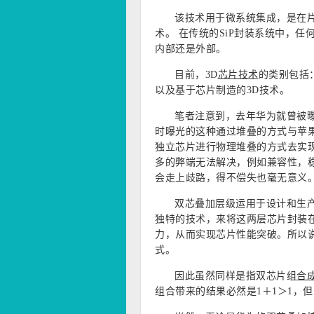
该技术用于微系统集成，是在片
术。 在传统的SiP封装系统中，任
内部还是外部。
目前，3D
芯片技术
的类别包括：
以及基于芯片制造的3D技术。
笔者注意到，去年华为就曾被曝
时曝光的这种通过堆叠的方式与苹果的“
独立芯片进行物理堆叠的方式去实
多的弊端无法解决，例如兼容性，
会走上歧路，得不偿失也毫无意义
双芯叠加层级运用于设计和生
独特的技术，来将这两层芯片封装
力，从而实现芯片性能突破。所以
式。
因此虽然同样是指双芯片组
合
组合带来的结果必然是1＋1＞1，但