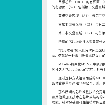
首根
芯片 （101） 的有源面 （
的有源面 （S2） 包括第二交叠区域
首根
交叠区域 （A1） 与第二交
首根
非交叠区域 （C1） 与第二
第二非交叠区域 （C2） 与
首
所谓的芯片堆叠技术究竟是什
“芯片堆叠”技术近段时间经常
ra，这就是一种采用堆叠思路设计
M1 ultra将两枚M1 Max中
其称之为“Ultra Fusion”架
通过这种方式组合而成的M1 Ult
晶体管
数量却高达1140亿个，统一内
那么所谓的芯片堆叠技术究竟
和其他微加工技术在芯片或结构的
功能。针对
包装
和可靠性技术的三