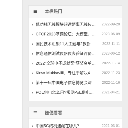
本栏热门
低功耗无线模块超远距离无线传输实现中继的方法
2022-09-20
CFCF2023基调论坛：大模型、全光网加速400G/800G切换时间点
2023-06-09
国民技术汇聚11大主题与2款新品添彩ELEXCON 2022
2022-11-11
信息通信测试仪器仪表验证评价中心揭牌 推动仪器仪表技术进步
2023-06-12
2022“全球电子成就奖”获奖名单公布，移远通信荣获“年度杰出创新企业”奖
2022-11-14
Kiran Mukkavilli：专注于解决4G和5G的基本波形问题
2022-11-23
第十一届中国电子信息博览会深圳新闻发布会成功举行
2022-11-16
POE供电怎么用?常见PoE供电4种工程应用方法
2021-04-21
随便看看
中国5G的机遇藏在哪儿？
2021-03-01