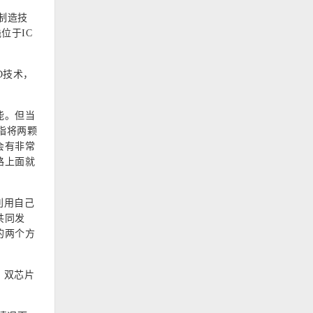
制造技
位于IC
D技术，
能。但当
是指将两颗
会有非常
路上面就
利用自己
共同发
的两个方
，双芯片