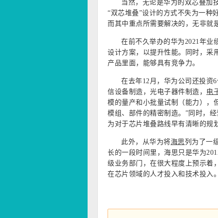
当然，无论是华为的双芯叠加技术
“双芯堆叠”设计的方式不失为一种
而其中重点所需要解决的，无非就
在前不久举办的华为2021年
设计方案，以提升性能。同时，采
产品里面，能够具有竞争力。
在去年12月，华为公司还投资
信设备制造，光电子器件制造，
电
模的量产和小批量试制（能力），
模组、部件的精密制造。”同时，经
为对于芯片堆叠路线早有清晰的规
此外，从华为将
海思
列为了一
长的一段时间里，海思只是华为20
级业务部门，在很大程度上预示着，
在芯片领域的人才投入和技术投入