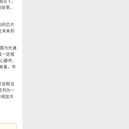
的情况下，
行效率，
构的芯片
在未来的
围为光通
备一定规
心器件、
来看，华
过去相当
思列为一
继续加大