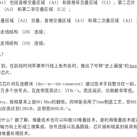
S1） 包括
首根
交叠区域 （A1） 和
首根
非交叠区域 （C1），第二芯片 
 （A2） 和第二非交叠区域 （C2）；
叠区域 （A2） 交叠，
首根
交叠区域 （A1） 和第二交叠区域 （A2）
走线结构 （20） 连接；
根
走线结构 （10） 连接。
么？
听到，在前段时间苹果举行线上发布会时，推出了号称“史上最强”的
App
的芯片。
隐藏的芯片间互连模块（die－to－die connector）通过技术手段整合在一
构，拥有1万多个信号点，互连带宽高达2．5TB／s，而且延迟、功耗都非常低。
ra，规格基本上是M1 Max的翻倍。同样是采用了5nm制造工艺，但M1 U
存高达到128GB，总带宽800GB／s。
是什么？据了解，堆叠技术也可以叫做3D堆叠技术，是利用堆叠技术或
Z轴方向上形成三维集成，信号连接以及晶圆级，芯片级和硅盖封装具
维堆叠处理技术。