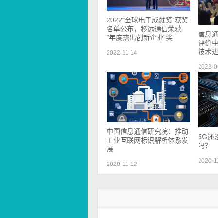
2022“全球电子成就奖”获奖
名单公布，移远通信荣获
信息
“年度杰出创新企业”奖
评价中
技术
2022-11-14
2023-0
中国信息通信研究院：推动
5G还
工业互联网标识解析体系发
吗？
展
2020-1
2020-11-12