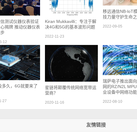
移远通信NB-lo
技力量守护生命之
通信测试仪器仪表验证
Kiran Mukkavilli：专注于解
2022-09-05
心揭牌 推动仪器仪表
决4G和5G的基本波形问题
进步
2022-11-23
6-12
瑞萨电子推出面向
没多久，6G就要来了
网的RZ/N2L MP
星链将颠覆传统网络宽带运
业设备中网络功能
营商？
1-27
2022-08-10
2020-11-16
友情链接