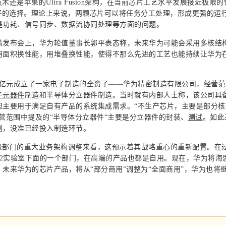
还是苹果的Ultra Fusion架构，在当前芯片工艺水平发展接近极限
好的选择。理论上来说，两颗芯片可以将任务分工处理，形成更强的运
是功耗、信号同步、数据流协同处理等方面的问题。
业绩发布会上，华为轮值董事长郭平表态称，未来华为可能会采用多核结
用面积换性能，用堆叠换性能，使得不那么先进的工艺也能持续让华为
6亿元成立了一家
电子
制造的全资子——华为精密制造有限公司，经营范
子元器件
制造和半导体分立器件制造。当时就有内部人士称，该公司具
但主要用于满足自有产品的系统集成需求。“不生产芯片，主要是部分核
营范围中提及的“半导体分立器件“主要是分立器件的封装、
测试
。如此
划，没准已经投入制造环节。
级部门的重大业务架构调整来看，这预示着其战略重心的重新配置。在
12实验室下面的一个部门，在高端的产品也都是自用。现在，华为将海
未来华为的芯片产品，将从“部分商用”调整为“全面商用”，华为也将
。