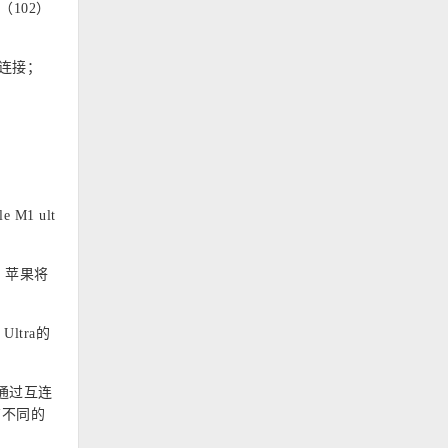
（102）
 连接；
le M1 ult
起，苹果将
ltra的
通过互连
有不同的