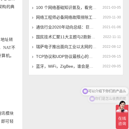
架构的典
100 个网络基础知识普及，看完成半个网络高手
2021-03-05
网络工程师必备网络故障排除工具有哪些？
2020-11-30
通信行业2020年动向总结：巨变中求蜕变，筑牢信息通信底座
2021-01-06
国民技术汇聚11大主题与2款新品添彩ELEXCON 2022
2022-11-11
留）地址转
瑞萨电子推出面向工业以太网的RZ/N2L MPU， 简化工业设备中网络功能的实现
2022-08-12
，NAT不
计算机。
TCP协议和UDP协议最核心的区别是什么？
2023-06-15
蓝牙，WiFi，ZigBee，谁会是剩下的赢家？
2022-09-05
可以介绍下你们的产品么
你们是怎么收费的呢
通讯模块
，即可轻