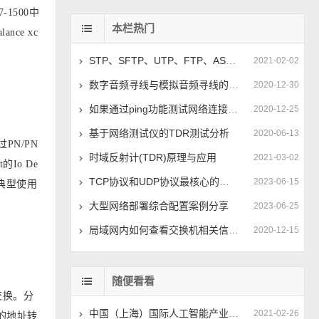
1500中
本栏热门
ance xc
STP、SFTP、UTP、FTP、ASTP分别是什么网线？
2021-02-02
数字音频寻线与模拟音频寻线的区别在哪儿？
2020-12-30
如果通过ping功能测试网络连接稳定性？
2020-12-25
基于网络测试仪的TDR测试分析
2020-06-13
PN/PN
时域反射计(TDR)原理与应用
2021-03-02
的Io De
TCP协议和UDP协议最核心的区别是什么？
2023-06-15
的典型使用
大型网络部署综合配置案例分享
2023-06-25
局域网内如何查看交换机相关信息呢？
2020-12-15
随便看看
交换。分
中国（上海）国际人工智能产业博览会暨人工智能技术创新与应用高峰论坛
2021-02-26
2的地址转