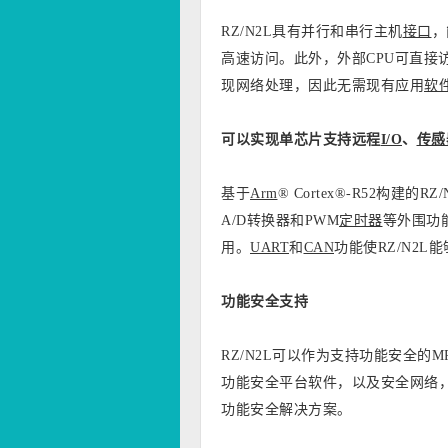
RZ/N2L具有并行和串行主机
接口
，
高速访问。此外，外部CPU可直接访
现网络处理，因此无需现有应用
软
可以实现单芯片支持远程
I/O
、
传感
基于
Arm
® Cortex®-R52构建的
A/D转换器和PWM
定时器
等外围功能
用。
UART
和
CAN
功能使RZ/N2
功能安全支持
RZ/N2L可以作为支持功能安全的
功能安全平台软件，以及安全网络，可
功能安全解决方案。