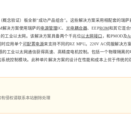
oC（概念验证）板全新“成功产品组合”。这些解决方案采用相配套的瑞萨
M解决方案使用瑞萨的
电源管理
IC、
光电耦合器
、EEP
ROM
和其它混合
置的工业以太网。该解决方案具备两个千兆位
以太网接口
，和PMOD及
A
同时应用单个
可配置电源
来支持不同的RZ MPU。220V AC伺服解决方
时间敏感的工业以太网通信获得高速、高精度电机控制。包括一个物理隔离的
的系
统控制模块。此种单片解决方案的设计在性能和成本上优于传统的
如有侵权请联系本站删除处理