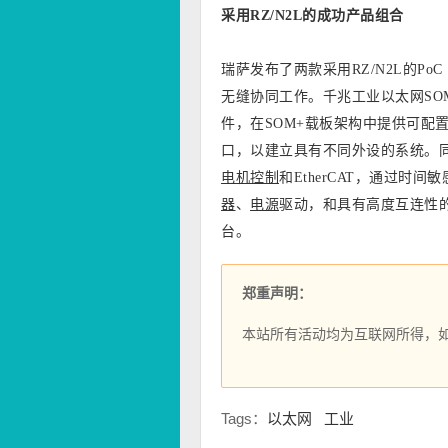
采用RZ/N2L的成功产品组合
瑞萨发布了两款采用RZ/N2L的P
无缝协同工作。千兆工业以太网SO
件，在SOM+载板架构中提供可配
口，以建立具有不同外设的系统。
电机控制
和EtherCAT，通过
器
、
电源
驱动，和具有高度互连性
台。
郑重声明：
本站所有活动均为互联网所得，
Tags：
以太网
工业