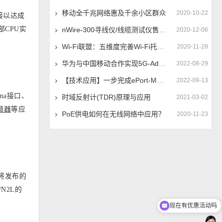
移动全千兆网络惠及千余小区群众
2020-10-22
接以达成
部CPU实
nWire-300寻线仪/线缆测试仪售价调整公告
2020-12-06
Wi-Fi联盟：五维度完善Wi-Fi托管网络体验
2020-11-28
华为与中国移动合作实现5G-Advanced和XR的协同发展
2022-08-29
【技术应用】一步完成ePort-M百兆模块地址配置
2022-09-13
gma接口、
时域反射计(TDR)原理与应用
2021-03-02
频器
等应
PoE供电如何在无线网络中应用？
2020-11-23
即将发布的
N2L的
现在有优惠活动吗