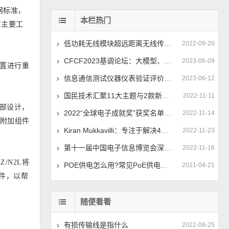
网标准，
本栏热门
有主要工
低功耗无线模块超远距离无线传输实现中继的方法
2022-09-20
CFCF2023基调论坛：大模型、全光网加速400G/800G切换时间点
2023-06-09
置进行重
信息通信测试仪器仪表验证评价中心揭牌 推动仪器仪表技术进步
2023-06-12
国民技术汇聚11大主题与2款新品添彩ELEXCON 2022
2022-11-11
部设计，
2022“全球电子成就奖”获奖名单公布，移远通信荣获“年度杰出创新企业”奖
2022-11-14
的附加组件
Kiran Mukkavilli：专注于解决4G和5G的基本波形问题
2022-11-23
第十一届中国电子信息博览会深圳新闻发布会成功举行
2022-11-16
/N2L将
POE供电怎么用?常见PoE供电4种工程应用方法
2021-04-21
间件，以帮
随便看看
有损传输线是指什么
2022-08-25