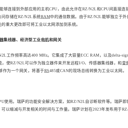
能够连接到外部应用的主机CPU，由此允许在RZ/N2L和CPU间直接连
问存储在RZ/N2L系统
RAM
中的通信数据。由于RZ/N2L能够独立于外
件
的重大更改即可将工业以太网添加到系统。
器
集线器、经济型工业
电机
和网关
RZ/N2L工作频率高达400 MHz。它集成了大容量ECC RAM，以及delta-si
，使RZ/N2L可以作为独立器件来开发远程I/O、传感器集线器，和
变
L能够作为一个网关，将基于
RS
485或CAN的现场总线转换为工业以太网。
MPU使用。瑞萨的功能安全解决方案，如RZ/N2L自诊断软件等。瑞萨
以缩减与开发相关的时间与工作量。瑞萨计划在2023年发布用于RZ/