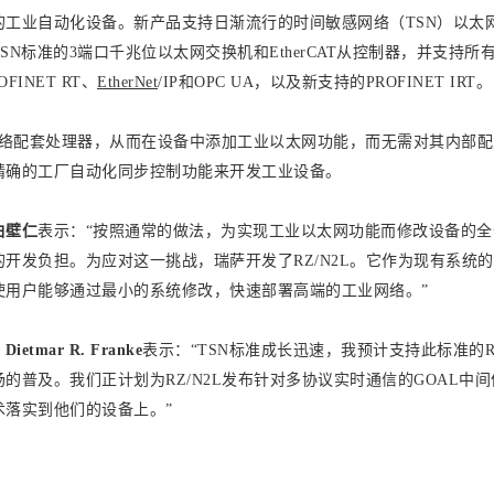
的工业自动化设备。新产品支持日渐流行的时间敏感网络（TSN）以太
N标准的3端口千兆位以太网交换机和EtherCAT从控制器，并支持所
FINET RT、
EtherNet
/IP和OPC UA，以及新支持的PROFINET IRT。
络配套处理器，从而在设备中添加工业以太网功能，而无需对其内部配
精确的工厂自动化同步控制功能来开发工业设备。
白壁仁
表示：“按照通常的做法，为实现工业以太网功能而修改设备的全
开发负担。为应对这一挑战，瑞萨开发了RZ/N2L。它作为现有系统
使用户能够通过最小的系统修改，快速部署高端的工业网络。”
Dietmar R. Franke
表示：“TSN标准成长迅速，我预计支持此标准的RZ
的普及。我们正计划为RZ/N2L发布针对多协议实时通信的GOAL中
术落实到他们的设备上。”