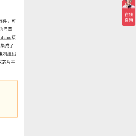
器件，可
信号器
rduino
接
案集成了
电机
编码
双芯片平